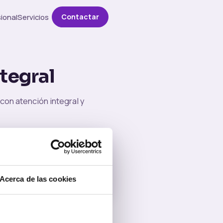
ional
Servicios
Contactar
tegral
con atención integral y
umano
o basado en respeto,
ianza.
Acerca de las cookies