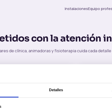
Instalaciones
Equipo profes
idos con la atención in
s de clínica, animadoras y fisioterapia cuida cada detalle 
rdinación sociosanitaria
Enfoque h
jo coordinado para mantener
Acompañamient
lidad clínica, funcional y emocional.
dignidad y conf
Detalles
s