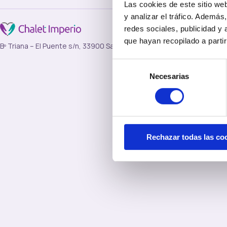
Las cookies de este sitio we
y analizar el tráfico. Ademá
redes sociales, publicidad y
que hayan recopilado a parti
Bº Triana – El Puente s/n, 33900 Sama de Langreo · Asturias
Selección
Necesarias
de
consentimiento
Rechazar todas las co