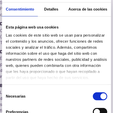
SERSO NALÓN, S.A. (CIF A74002627), Barrio Triana El
Puente s/n, 33930 Langreo (Asturias),
Consentimiento
Detalles
Acerca de las cookies
chaletimperio1@gmail.com, 985 678 370 / 620 639 493.
Delegado de Protección de Datos
Esta página web usa cookies
Correo postal: Calle Los Moros, 37, 3º izqda., 33206 Gijón
Las cookies de este sitio web se usan para personalizar
(Asturias). Email: garante@garanteabogados.com.
el contenido y los anuncios, ofrecer funciones de redes
Teléfono: 984 184 336.
sociales y analizar el tráfico. Además, compartimos
Datos tratados
información sobre el uso que haga del sitio web con
Entre otros: email, IP, nombre y apellidos, dirección
nuestros partners de redes sociales, publicidad y análisis
postal o teléfono. Los datos pueden aportarse
web, quienes pueden combinarla con otra información
directamente por el usuario o recabarse de forma
que les haya proporcionado o que hayan recopilado a
indirecta con fines estadísticos y de gestión técnica.
partir del uso que haya hecho de sus servicios.
Base jurídica y conservación
Selección
La base jurídica principal es el consentimiento, además
Necesarias
de
del interés legítimo en supuestos concretos. Los datos
consentimiento
se conservan durante el tiempo necesario para la
finalidad y para atender posibles responsabilidades
Preferencias